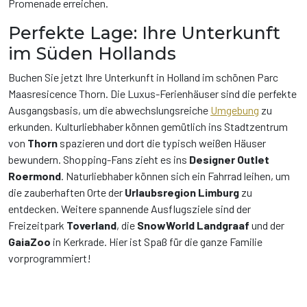
Promenade erreichen.
Perfekte Lage: Ihre Unterkunft
im Süden Hollands
Buchen Sie jetzt Ihre Unterkunft in Holland im schönen Parc
Maasresicence Thorn. Die Luxus-Ferienhäuser sind die perfekte
Ausgangsbasis, um die abwechslungsreiche
Umgebung
zu
erkunden. Kulturliebhaber können gemütlich ins Stadtzentrum
von
Thorn
spazieren und dort die typisch weißen Häuser
bewundern. Shopping-Fans zieht es ins
Designer Outlet
Roermond
. Naturliebhaber können sich ein Fahrrad leihen, um
die zauberhaften Orte der
Urlaubsregion Limburg
zu
entdecken. Weitere spannende Ausflugsziele sind der
Freizeitpark
Toverland
, die
SnowWorld Landgraaf
und der
GaiaZoo
in Kerkrade. Hier ist Spaß für die ganze Familie
vorprogrammiert!