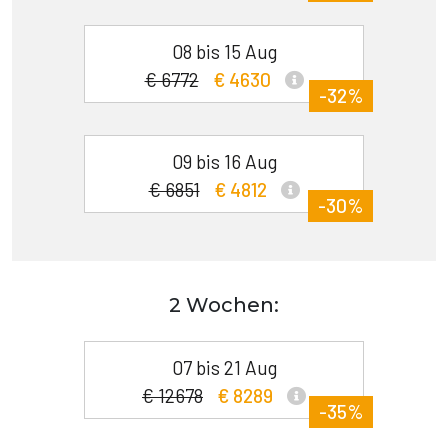
08 bis 15 Aug
€ 6772
€ 4630
-32%
09 bis 16 Aug
€ 6851
€ 4812
-30%
2 Wochen:
07 bis 21 Aug
€ 12678
€ 8289
-35%