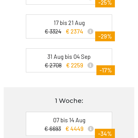
-25%
17 bis 21 Aug
€ 3324
€ 2374
-29%
31 Aug bis 04 Sep
€ 2708
€ 2259
-17%
1 Woche:
07 bis 14 Aug
€ 6693
€ 4449
-34%