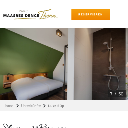
RESERVIEREN
8
/
50
Home
Unterkünfte
Luxe 20p