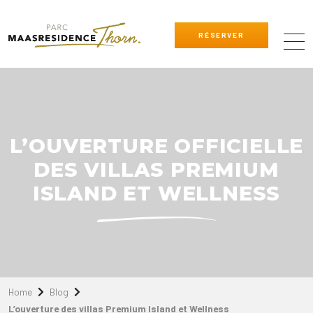
RÉSERVER
L’OUVERTURE OFFICIELLE
DES VILLAS PREMIUM
ISLAND ET WELLNESS
Home
Blog
L’ouverture des villas Premium Island et Wellness