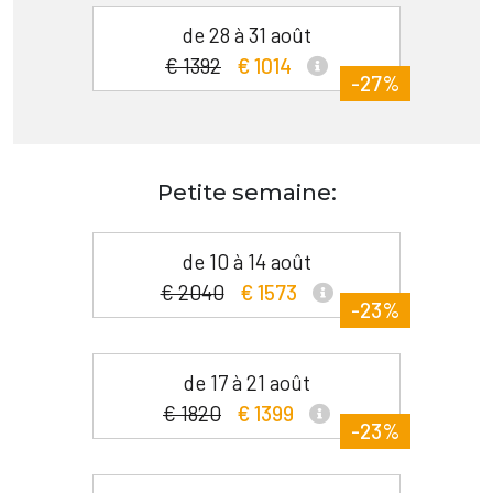
de 28 à 31 août
€ 1392
€ 1014
-27%
Petite semaine:
de 10 à 14 août
€ 2040
€ 1573
-23%
de 17 à 21 août
€ 1820
€ 1399
-23%