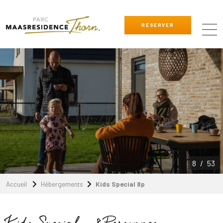
RÉSERVER
8
/
53
Accueil
Hébergements
Kids Special 8p