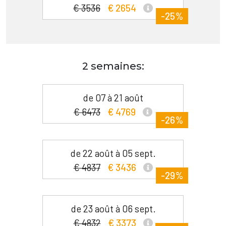
€ 3536
€ 2654
-25%
2 semaines:
de 07 à 21 août
€ 6473
€ 4769
-26%
de 22 août à 05 sept.
€ 4837
€ 3436
-29%
de 23 août à 06 sept.
€ 4832
€ 3373