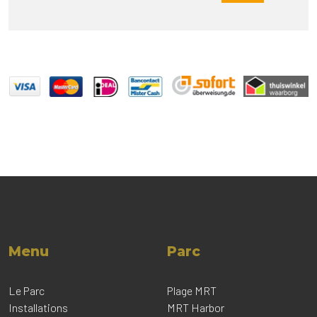
Menu
Parc
Le Parc
Plage MRT
Installations
MRT Harbor