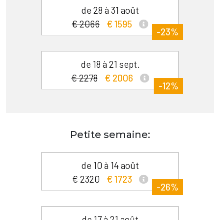
de 28 à 31 août
€ 2066
€ 1595
-23%
de 18 à 21 sept.
€ 2278
€ 2006
-12%
Petite semaine:
de 10 à 14 août
€ 2320
€ 1723
-26%
de 17 à 21 août