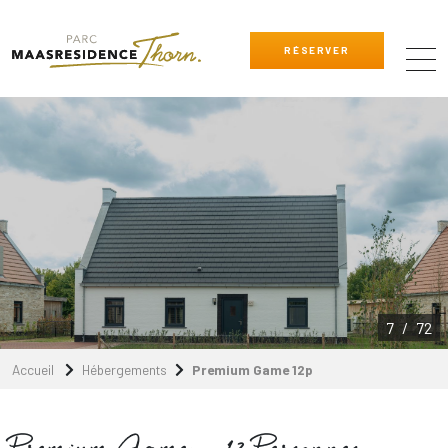
RÉSERVER
8
/
72
Accueil
Hébergements
Premium Game 12p