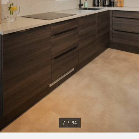
7
/
64