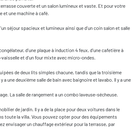
terrasse couverte et un salon lumineux et vaste. Et pour votre
le et une machine à café.
un séjour spacieux et lumineux ainsi que d'un coin salon et salle
ongélateur, d'une plaque à induction 4 feux, d'une cafetière à
ve-vaisselle et d'un four mixte avec micro-ondes.
ipées de deux lits simples chacune, tandis que la troisième
il y a une deuxième salle de bain avec baignoire et lavabo. Il y a une
étage. La salle de rangement a un combo laveuse-sécheuse.
ilier de jardin. Il y a de la place pour deux voitures dans le
 dans toute la villa. Vous pouvez opter pour des équipements
iez envisager un chauffage extérieur pour la terrasse, par