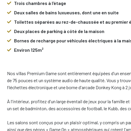
Trois chambres à l'étage
Deux salles de bains luxueuses, dont une en suite
Toilettes séparées au rez-de-chaussée et au premier 
Deux places de parking à côté de la maison
Bornes de recharge pour véhicules électriques à la ma
Environ 125m²
Nos villas Premium Game sont entièrement équipées d'un ensem
de 75 pouces et un système audio de haute qualité. Vous y trou
fléchettes électronique et une borne d'arcade Donkey Kong à 2 
À l'intérieur, profitez d'un large éventail de jeux pour la famille 
un set de badminton, des accessoires de football, le Kubb, des cô
Les salons sont conçus pour un plaisir optimal, y compris un pan
ainsi que des néons « Game On » atmosphériques qui créent l'am