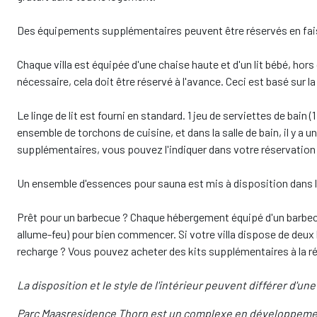
Des équipements supplémentaires peuvent être réservés en fais
Chaque villa est équipée d'une chaise haute et d'un lit bébé, hor
nécessaire, cela doit être réservé à l'avance. Ceci est basé sur la 
Le linge de lit est fourni en standard. 1 jeu de serviettes de bain (
ensemble de torchons de cuisine, et dans la salle de bain, il y a 
supplémentaires, vous pouvez l'indiquer dans votre réservation et
Un ensemble d'essences pour sauna est mis à disposition dans la v
Prêt pour un barbecue ? Chaque hébergement équipé d'un barbec
allume-feu) pour bien commencer. Si votre villa dispose de deux
recharge ? Vous pouvez acheter des kits supplémentaires à la 
La disposition et le style de l'intérieur peuvent différer d'une v
Parc Maasresidence Thorn est un complexe en développemen