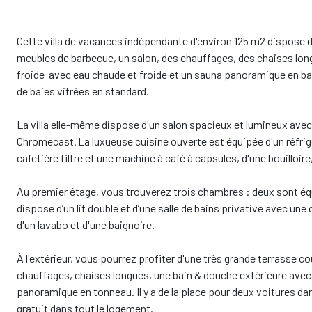
Cette villa de vacances indépendante d'environ 125 m2 dispose d
meubles de barbecue, un salon, des chauffages, des chaises lon
froide avec eau chaude et froide et un sauna panoramique en bar
de baies vitrées en standard.
La villa elle-même dispose d'un salon spacieux et lumineux avec 
Chromecast. La luxueuse cuisine ouverte est équipée d'un réfrigé
cafetière filtre et une machine à café à capsules, d'une bouilloir
Au premier étage, vous trouverez trois chambres : deux sont équ
dispose d’un lit double et d’une salle de bains privative avec une 
d'un lavabo et d'une baignoire.
À l'extérieur, vous pourrez profiter d'une très grande terrasse c
chauffages, chaises longues, une bain & douche extérieure avec 
panoramique en tonneau. Il y a de la place pour deux voitures dans
gratuit dans tout le logement.