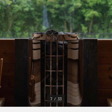
7
/
33