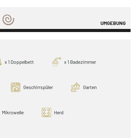
UMGEBUNG
x 1 Doppelbett
x 1 Badezimmer
Geschirrspüler
Garten
Mikrowelle
Herd