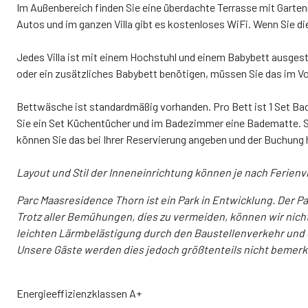
Im Außenbereich finden Sie eine überdachte Terrasse mit Garten
Autos und im ganzen Villa gibt es kostenloses WiFi. Wenn Sie di
Jedes Villa ist mit einem Hochstuhl und einem Babybett ausges
oder ein zusätzliches Babybett benötigen, müssen Sie das im Vo
Bettwäsche ist standardmäßig vorhanden. Pro Bett ist 1 Set Badetü
Sie ein Set Küchentücher und im Badezimmer eine Badematte. S
können Sie das bei Ihrer Reservierung angeben und der Buchung 
Layout und Stil der Inneneinrichtung können je nach Ferienvi
Parc Maasresidence Thorn ist ein Park in Entwicklung. Der Pa
Trotz aller Bemühungen, dies zu vermeiden, können wir nicht
leichten Lärmbelästigung durch den Baustellenverkehr und 
Unsere Gäste werden dies jedoch größtenteils nicht bemerk
Energieeffizienzklassen A+