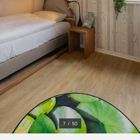
8
/
50