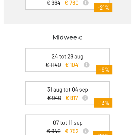
€ 964
€ 760
-21%
Midweek:
24 tot 28 aug
€ 1140
€ 1041
-9%
31 aug tot 04 sep
€ 940
€ 817
-13%
07 tot 11 sep
€ 940
€ 752