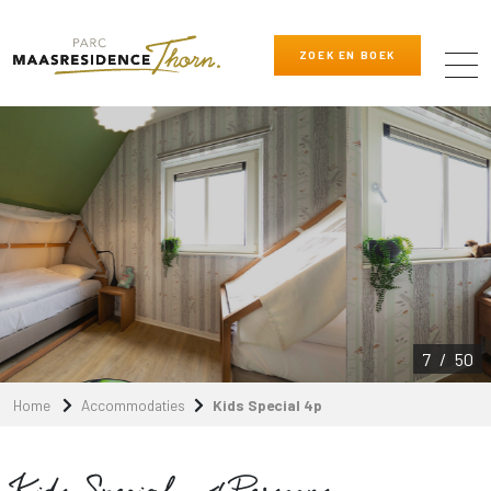
ZOEK EN BOEK
8
/
50
Home
Accommodaties
Kids Special 4p