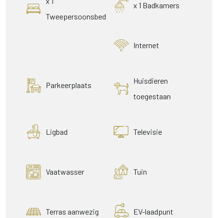
x 1
x 1 Badkamers
Tweepersoonsbed
Internet
Huisdieren
Parkeerplaats
toegestaan
Ligbad
Televisie
Vaatwasser
Tuin
Terras aanwezig
EV-laadpunt