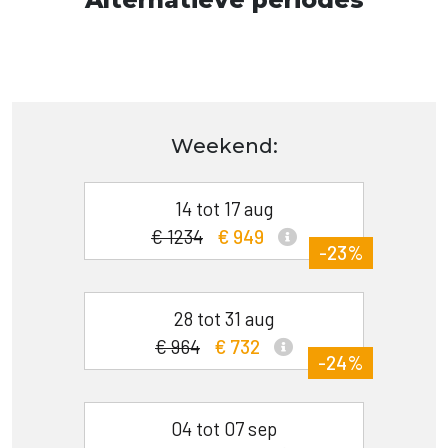
Weekend:
14 tot 17 aug
€ 1234
€ 949
-23%
28 tot 31 aug
€ 964
€ 732
-24%
04 tot 07 sep