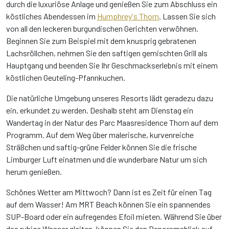
durch die luxuriöse Anlage und genießen Sie zum Abschluss ein
köstliches Abendessen im
Humphrey's Thorn
. Lassen Sie sich
von all den leckeren burgundischen Gerichten verwöhnen.
Beginnen Sie zum Beispiel mit dem knusprig gebratenen
Lachsröllchen, nehmen Sie den saftigen gemischten Grill als
Hauptgang und beenden Sie Ihr Geschmackserlebnis mit einem
köstlichen Geuteling-Pfannkuchen.
Die natürliche Umgebung unseres Resorts lädt geradezu dazu
ein, erkundet zu werden. Deshalb steht am Dienstag ein
Wandertag in der Natur des Parc Maasresidence Thorn auf dem
Programm. Auf dem Weg über malerische, kurvenreiche
Sträßchen und saftig-grüne Felder können Sie die frische
Limburger Luft einatmen und die wunderbare Natur um sich
herum genießen.
Schönes Wetter am Mittwoch? Dann ist es Zeit für einen Tag
auf dem Wasser! Am MRT Beach können Sie ein spannendes
SUP-Board oder ein aufregendes Efoil mieten. Während Sie über
das ruhige Wasser gleiten, können Sie den Panoramablick auf