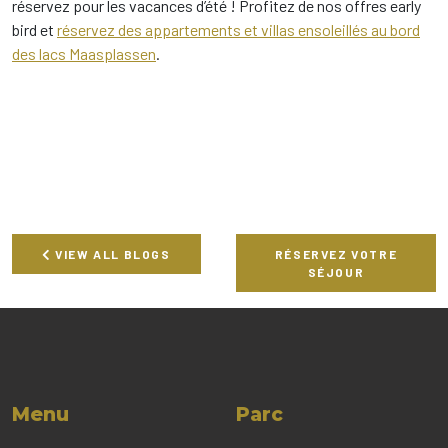
réservez pour les vacances d’été ! Profitez de nos offres early
bird et
réservez des appartements et villas ensoleillés au bord
des lacs Maasplassen
.
VIEW ALL BLOGS
RÉSERVEZ VOTRE
SÉJOUR
Menu
Parc