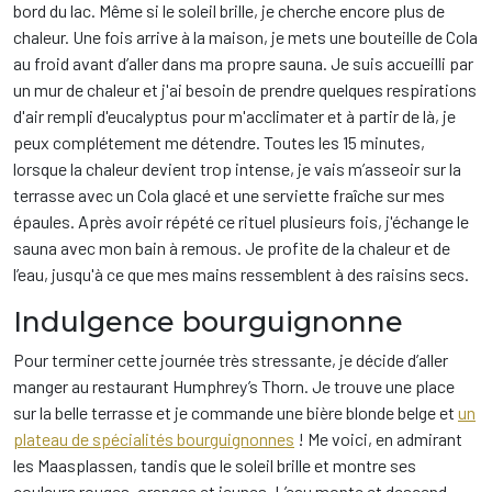
bord du lac. Même si le soleil brille, je cherche encore plus de
chaleur. Une fois arrive à la maison, je mets une bouteille de Cola
au froid avant d’aller dans ma propre sauna. Je suis accueilli par
un mur de chaleur et j'ai besoin de prendre quelques respirations
d'air rempli d'eucalyptus pour m'acclimater et à partir de là, je
peux complétement me détendre. Toutes les 15 minutes,
lorsque la chaleur devient trop intense, je vais m’asseoir sur la
terrasse avec un Cola glacé et une serviette fraîche sur mes
épaules. Après avoir répété ce rituel plusieurs fois, j'échange le
sauna avec mon bain à remous. Je profite de la chaleur et de
l’eau, jusqu'à ce que mes mains ressemblent à des raisins secs.
Indulgence bourguignonne
Pour terminer cette journée très stressante, je décide d’aller
manger au restaurant Humphrey’s Thorn. Je trouve une place
sur la belle terrasse et je commande une bière blonde belge et
un
plateau de spécialités bourguignonnes
! Me voici, en admirant
les Maasplassen, tandis que le soleil brille et montre ses
couleurs rouges, oranges et jeunes. L’eau monte et descend