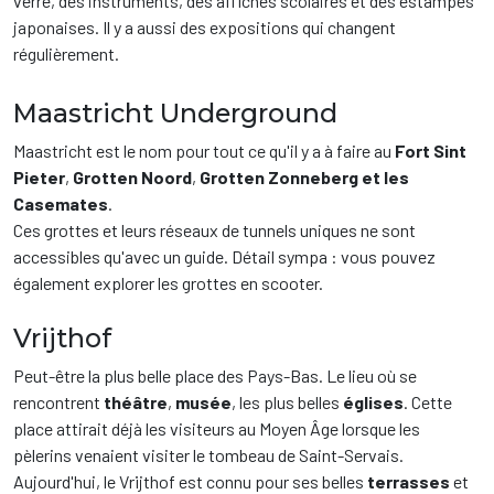
verre, des instruments, des affiches scolaires et des estampes
japonaises. Il y a aussi des expositions qui changent
régulièrement.
Maastricht Underground
Maastricht est le nom pour tout ce qu'il y a à faire au
Fort Sint
Pieter
,
Grotten Noord
,
Grotten Zonneberg et les
Casemates
.
Ces grottes et leurs réseaux de tunnels uniques ne sont
accessibles qu'avec un guide. Détail sympa : vous pouvez
également explorer les grottes en scooter.
Vrijthof
Peut-être la plus belle place des Pays-Bas. Le lieu où se
rencontrent
théâtre
,
musée
, les plus belles
églises
. Cette
place attirait déjà les visiteurs au Moyen Âge lorsque les
pèlerins venaient visiter le tombeau de Saint-Servais.
Aujourd'hui, le Vrijthof est connu pour ses belles
terrasses
et