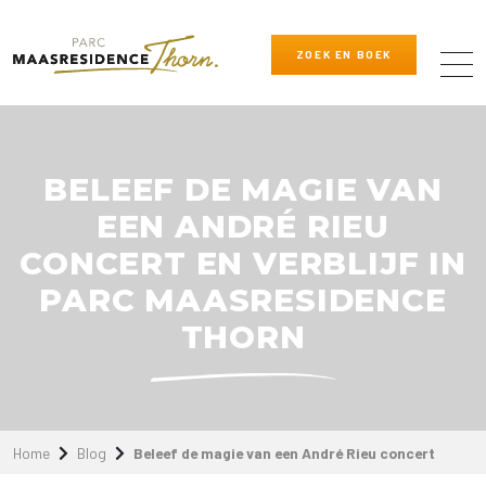
ZOEK EN BOEK
BELEEF DE MAGIE VAN
EEN ANDRÉ RIEU
CONCERT EN VERBLIJF IN
PARC MAASRESIDENCE
THORN
Home
Blog
Beleef de magie van een André Rieu concert