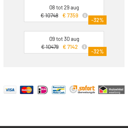
08 tot 29 aug
€ 10748
€ 7359
-32%
09 tot 30 aug
€ 10479
€ 7142
-32%