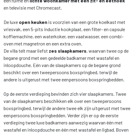
een ruime en
lichte woonkamer met een zit- en eethoek
en televisie met Chromecast.
De luxe
open keuken
is voorzien van een grote koelkast met
vriesvak, een 5-pits inductie kookplaat, een filter- en capsule
koffiemachine, een waterkoker, een vaatwasser, een combi-
oven met magnetron en een extra oven.
De villa telt maar liefst
zes slaapkamers
, waarvan twee op de
begane grond met een gedeelde badkamer met wastafel en
inloopdouche. Eén van de slaapkamers op de begane grond
beschikt over een tweepersoons boxspringbed, terwijl de
andere is uitgerust met twee eenpersoons boxspringbedden.
Op de eerste verdieping bevinden zich vier slaapkamers. Twee
van de slaapkamers beschikken elk over een tweepersoons
boxspringbed, terwijl de andere twee elk zijn uitgerust met twee
eenpersoons boxspringbedden. Verder zijn er op de eerste
verdieping twee luxe badkamers aanwezig waarvan één met
wastafel en inloopdouche en één met wastafel en ligbad. Boven