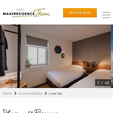
ZOEK EN BOEK
8
/
48
Home
Accommodaties
Luxe 12p