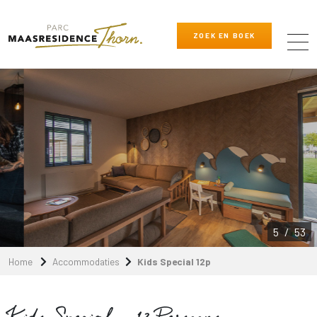
ZOEK EN BOEK
6
/
53
Home
Accommodaties
Kids Special 12p