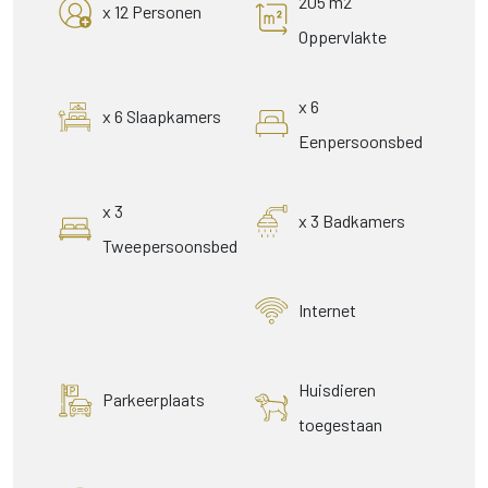
205 m2
x 12 Personen
Oppervlakte
x 6
x 6 Slaapkamers
Eenpersoonsbed
x 3
x 3 Badkamers
Tweepersoonsbed
Internet
Huisdieren
Parkeerplaats
toegestaan