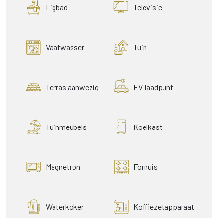
Ligbad
Televisie
Vaatwasser
Tuin
Terras aanwezig
EV-laadpunt
Tuinmeubels
Koelkast
Magnetron
Fornuis
Waterkoker
Koffiezetapparaat