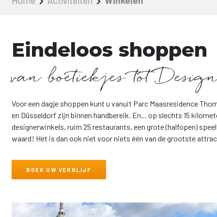
Home
Activiteiten
Winkelen
Eindeloos shoppen
van boetiekjes tot Desig
Voor een dagje shoppen kunt u vanuit Parc Maasresidence Thorn
en Düsseldorf zijn binnen handbereik. En... op slechts 15 kilome
designerwinkels, ruim 25 restaurants, een grote (halfopen) speel
waard! Het is dan ook niet voor niets één van de grootste attra
BOEK UW VERBLIJF